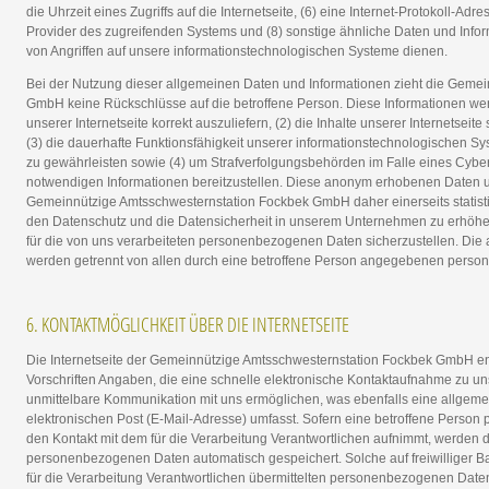
die Uhrzeit eines Zugriffs auf die Internetseite, (6) eine Internet-Protokoll-Adre
Provider des zugreifenden Systems und (8) sonstige ähnliche Daten und Info
von Angriffen auf unsere informationstechnologischen Systeme dienen.
Bei der Nutzung dieser allgemeinen Daten und Informationen zieht die Geme
GmbH keine Rückschlüsse auf die betroffene Person. Diese Informationen werd
unserer Internetseite korrekt auszuliefern, (2) die Inhalte unserer Internetseit
(3) die dauerhafte Funktionsfähigkeit unserer informationstechnologischen Sy
zu gewährleisten sowie (4) um Strafverfolgungsbehörden im Falle eines Cybera
notwendigen Informationen bereitzustellen. Diese anonym erhobenen Daten 
Gemeinnützige Amtsschwesternstation Fockbek GmbH daher einerseits statisti
den Datenschutz und die Datensicherheit in unserem Unternehmen zu erhöhen,
für die von uns verarbeiteten personenbezogenen Daten sicherzustellen. Die
werden getrennt von allen durch eine betroffene Person angegebenen perso
6. KONTAKTMÖGLICHKEIT ÜBER DIE INTERNETSEITE
Die Internetseite der Gemeinnützige Amtsschwesternstation Fockbek GmbH en
Vorschriften Angaben, die eine schnelle elektronische Kontaktaufnahme zu 
unmittelbare Kommunikation mit uns ermöglichen, was ebenfalls eine allgem
elektronischen Post (E-Mail-Adresse) umfasst. Sofern eine betroffene Person 
den Kontakt mit dem für die Verarbeitung Verantwortlichen aufnimmt, werden d
personenbezogenen Daten automatisch gespeichert. Solche auf freiwilliger Ba
für die Verarbeitung Verantwortlichen übermittelten personenbezogenen Date