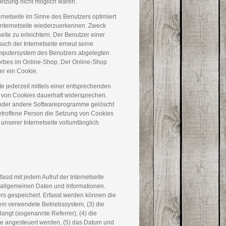
Setzung nicht möglich wären.
rnetseite im Sinne des Benutzers optimiert
 Internetseite wiederzuerkennen. Zweck
ite zu erleichtern. Der Benutzer einer
uch der Internetseite erneut seine
omputersystem des Benutzers abgelegten
orbes im Online-Shop. Der Online-Shop
ber ein Cookie.
e jederzeit mittels einer entsprechenden
g von Cookies dauerhaft widersprechen.
r oder andere Softwareprogramme gelöscht
betroffene Person die Setzung von Cookies
unserer Internetseite vollumfänglich
st mit jedem Aufruf der Internetseite
 allgemeinen Daten und Informationen.
rs gespeichert. Erfasst werden können die
em verwendete Betriebssystem, (3) die
langt (sogenannte Referrer), (4) die
te angesteuert werden, (5) das Datum und