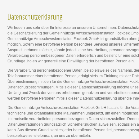
Datenschutzerklärung
Wir freuen uns sehr über Ihr Interesse an unserem Unternehmen. Datenschutz
die Geschäftsleitung der Gemeinnützige Amtsschwesternstation Fockbek GmbH
Gemeinnützige Amtsschwesternstation Fockbek GmbH ist grundsätzlich ohn
möglich. Sofern eine betroffene Person besondere Services unseres Unterneh
Anspruch nehmen möchte, könnte jedoch eine Verarbeitung personenbezogener
Verarbeitung personenbezogener Daten erforderlich und besteht für eine solc
Grundlage, holen wir generell eine Einwilligung der betroffenen Person ein.
Die Verarbeitung personenbezogener Daten, beispielsweise des Namens, der 
Telefonnummer einer betroffenen Person, erfolgt stets im Einklang mit der D
Übereinstimmung mit den für die Gemeinnützige Amtsschwesternstation Foc
Datenschutzbestimmungen. Mittels dieser Datenschutzerklärung möchte unser 
Umfang und Zweck der von uns erhobenen, genutzten und verarbeiteten per
werden betroffene Personen mittels dieser Datenschutzerklärung über die Ih
Die Gemeinnützige Amtsschwesternstation Fockbek GmbH hat als für die Verar
technische und organisatorische Maßnahmen umgesetzt, um einen möglichst 
Internetseite verarbeiteten personenbezogenen Daten sicherzustellen. Denno
Datenübertragungen grundsätzlich Sicherheitslücken aufweisen, sodass ein a
kann. Aus diesem Grund steht es jeder betroffenen Person frei, personenbez
beispielsweise telefonisch, an uns zu übermitteln.