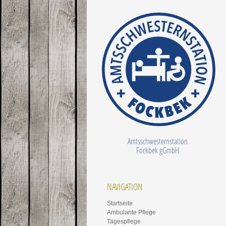
Amtsschwesternstation
Fockbek gGmbH
NAVIGATION
Startseite
Ambulante Pflege
Tagespflege