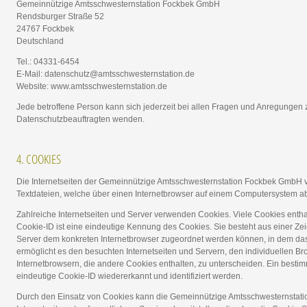
Gemeinnützige Amtsschwesternstation Fockbek GmbH
Rendsburger Straße 52
24767 Fockbek
Deutschland
Tel.: 04331-6454
E-Mail: datenschutz@amtsschwesternstation.de
Website: www.amtsschwesternstation.de
Jede betroffene Person kann sich jederzeit bei allen Fragen und Anregungen
Datenschutzbeauftragten wenden.
4. COOKIES
Die Internetseiten der Gemeinnützige Amtsschwesternstation Fockbek GmbH 
Textdateien, welche über einen Internetbrowser auf einem Computersystem a
Zahlreiche Internetseiten und Server verwenden Cookies. Viele Cookies enth
Cookie-ID ist eine eindeutige Kennung des Cookies. Sie besteht aus einer Zei
Server dem konkreten Internetbrowser zugeordnet werden können, in dem das
ermöglicht es den besuchten Internetseiten und Servern, den individuellen B
Internetbrowsern, die andere Cookies enthalten, zu unterscheiden. Ein bestim
eindeutige Cookie-ID wiedererkannt und identifiziert werden.
Durch den Einsatz von Cookies kann die Gemeinnützige Amtsschwesternstat