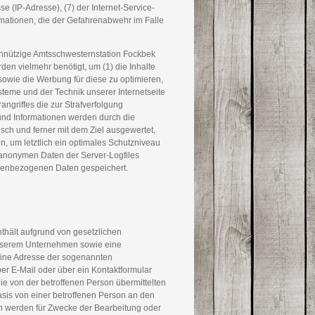
sse (IP-Adresse), (7) der Internet-Service-
rmationen, die der Gefahrenabwehr im Falle
innützige Amtsschwesternstation Fockbek
en vielmehr benötigt, um (1) die Inhalte
e sowie die Werbung für diese zu optimieren,
steme und der Technik unserer Internetseite
ngriffes die zur Strafverfolgung
und Informationen werden durch die
sch und ferner mit dem Ziel ausgewertet,
 um letztlich ein optimales Schutzniveau
 anonymen Daten der Server-Logfiles
nenbezogenen Daten gespeichert.
thält aufgrund von gesetzlichen
unserem Unternehmen sowie eine
eine Adresse der sogenannten
per E-Mail oder über ein Kontaktformular
ie von der betroffenen Person übermittelten
sis von einer betroffenen Person an den
n werden für Zwecke der Bearbeitung oder