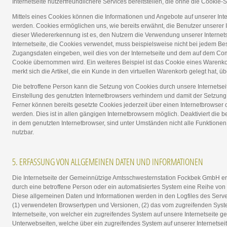
Internetseite nutzerfreundlichere Services bereitstellen, die ohne die Cookie-
Mittels eines Cookies können die Informationen und Angebote auf unserer Inte
werden. Cookies ermöglichen uns, wie bereits erwähnt, die Benutzer unserer
dieser Wiedererkennung ist es, den Nutzern die Verwendung unserer Internetse
Internetseite, die Cookies verwendet, muss beispielsweise nicht bei jedem Bes
Zugangsdaten eingeben, weil dies von der Internetseite und dem auf dem C
Cookie übernommen wird. Ein weiteres Beispiel ist das Cookie eines Warenk
merkt sich die Artikel, die ein Kunde in den virtuellen Warenkorb gelegt hat, ü
Die betroffene Person kann die Setzung von Cookies durch unsere Internetseit
Einstellung des genutzten Internetbrowsers verhindern und damit der Setzun
Ferner können bereits gesetzte Cookies jederzeit über einen Internetbrowse
werden. Dies ist in allen gängigen Internetbrowsern möglich. Deaktiviert die 
in dem genutzten Internetbrowser, sind unter Umständen nicht alle Funktionen 
nutzbar.
5. ERFASSUNG VON ALLGEMEINEN DATEN UND INFORMATIONEN
Die Internetseite der Gemeinnützige Amtsschwesternstation Fockbek GmbH erfas
durch eine betroffene Person oder ein automatisiertes System eine Reihe von
Diese allgemeinen Daten und Informationen werden in den Logfiles des Serve
(1) verwendeten Browsertypen und Versionen, (2) das vom zugreifenden Syst
Internetseite, von welcher ein zugreifendes System auf unsere Internetseite ge
Unterwebseiten, welche über ein zugreifendes System auf unserer Internetsei